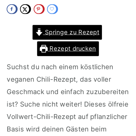
m
n
m
a
c
a
r
o
r
Springe zu Rezept
y
n
y
Rezept drucken
n
t
s
Suchst du nach einem köstlichen
a
e
i
veganen Chili-Rezept, das voller
v
n
d
Geschmack und einfach zuzubereiten
i
t
e
ist? Suche nicht weiter! Dieses ölfreie
g
b
Vollwert-Chili-Rezept auf pflanzlicher
a
a
Basis wird deinen Gästen beim
t
r