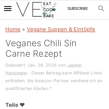
S
S
S
Home
»
Vegane Suppen & Eintöpfe
k
k
k
Veganes Chili Sin
i
i
i
Carne Rezept
p
p
p
t
t
t
Geändert:
Jan. 28, 2026
von
Jasmin
Hackmann
· Dieser Beitrag kann Affiliate-Links
o
o
o
enthalten. Als Amazon-Partner verdiene ich an
p
m
p
qualifizierten Käufen.*
r
a
r
i
i
i
Teile ❤️