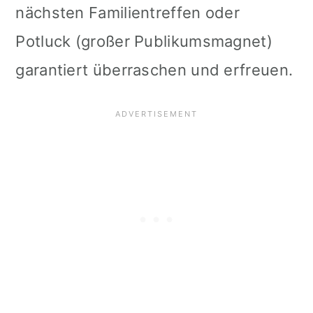
nächsten Familientreffen oder
i
Potluck (großer Publikumsmagnet)
o
garantiert überraschen und erfreuen.
n