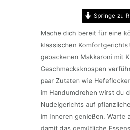
m
n
m
Springe zu R
a
c
a
r
o
r
Mache dich bereit für eine 
y
n
y
klassischen Komfortgerichts
n
t
s
gebackenen Makkaroni mit K
a
e
i
Geschmacksknospen verführen
v
n
d
paar Zutaten wie Hefeflocke
i
t
e
im Handumdrehen wirst du di
g
b
Nudelgerichts auf pflanzlich
a
a
im Inneren genießen. Warte a
t
r
damit das gemütliche Essens