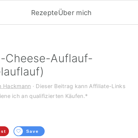
Rezepte
Über mich
-Cheese-Auflauf-
auflauf)
n Hackmann
· Dieser Beitrag kann Affiliate-Links
ene ich an qualifizierten Käufen.*
est
Save