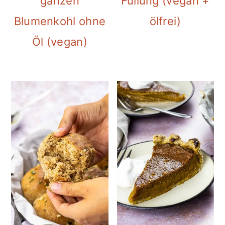
ganzen
Füllung (vegan +
Blumenkohl ohne
ölfrei)
Öl (vegan)