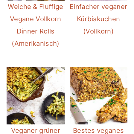
Weiche & Fluffige
Einfacher veganer
Vegane Vollkorn
Kürbiskuchen
Dinner Rolls
(Vollkorn)
(Amerikanisch)
Veganer grüner
Bestes veganes