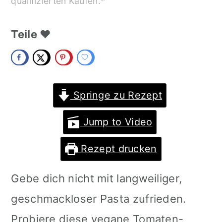
qualifizierten Käufen.*
m
n
m
a
c
a
Teile ❤️
r
o
r
y
n
y
n
t
s
Springe zu Rezept
a
e
i
Jump to Video
v
n
d
Rezept drucken
i
t
e
g
b
Gebe dich nicht mit langweiliger,
a
a
geschmackloser Pasta zufrieden.
t
r
Probiere diese vegane Tomaten-