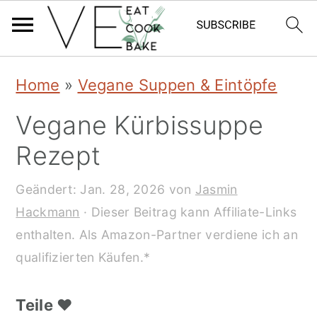
S
S
S
Home
»
Vegane Suppen & Eintöpfe
k
k
k
Vegane Kürbissuppe
i
i
i
Rezept
p
p
p
t
t
t
Geändert:
Jan. 28, 2026
von
Jasmin
Hackmann
· Dieser Beitrag kann Affiliate-Links
o
o
o
enthalten. Als Amazon-Partner verdiene ich an
p
m
p
qualifizierten Käufen.*
r
a
r
i
i
i
Teile ❤️