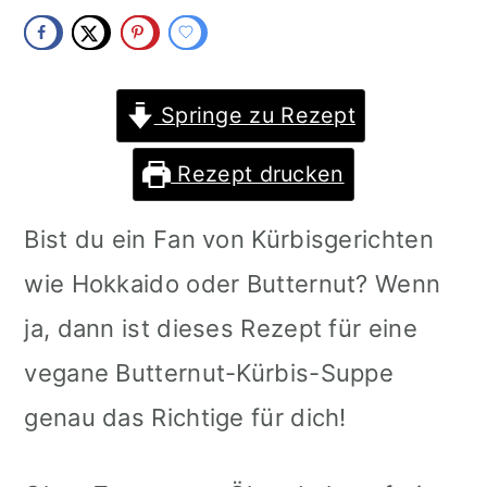
m
n
m
a
c
a
r
o
r
Springe zu Rezept
y
n
y
Rezept drucken
n
t
s
Bist du ein Fan von Kürbisgerichten
a
e
i
wie Hokkaido oder Butternut? Wenn
v
n
d
ja, dann ist dieses Rezept für eine
i
t
e
vegane Butternut-Kürbis-Suppe
g
b
genau das Richtige für dich!
a
a
t
r