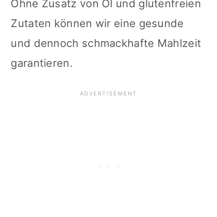
Ohne Zusatz von Öl und glutenfreien
i
Zutaten können wir eine gesunde
o
und dennoch schmackhafte Mahlzeit
n
garantieren.