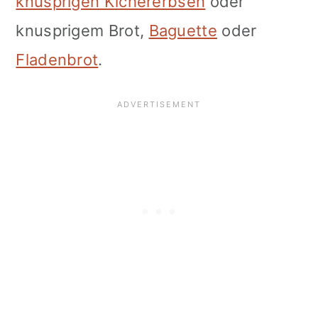
knusprigen Kichererbsen
oder
knusprigem Brot,
Baguette
oder
Fladenbrot
.