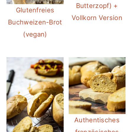
Butterzopf) +
i
Glutenfreies
Vollkorn Version
o
Buchweizen-Brot
n
(vegan)
Authentisches