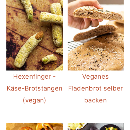
Hexenfinger -
Veganes
Käse-Brotstangen
Fladenbrot selber
(vegan)
backen