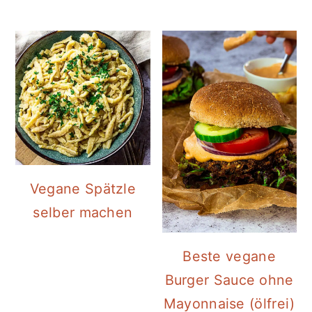
Vegane Spätzle
selber machen
Beste vegane
Burger Sauce ohne
Mayonnaise (ölfrei)