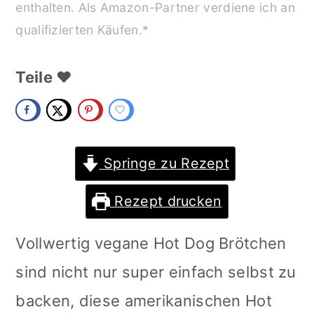
enthalten. Als Amazon-Partner verdiene ich an
m
n
m
qualifizierten Käufen.*
a
c
a
r
o
r
Teile ❤️
y
n
y
n
t
s
a
e
i
Springe zu Rezept
v
n
d
Rezept drucken
i
t
e
Vollwertig vegane Hot Dog Brötchen
g
b
sind nicht nur super einfach selbst zu
a
a
backen, diese amerikanischen Hot
t
r