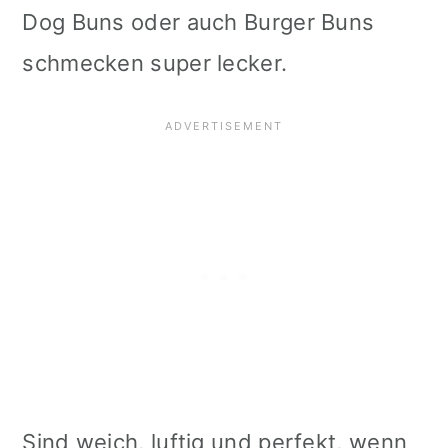
Dog Buns oder auch Burger Buns
i
schmecken super lecker.
o
n
Sind weich, luftig und perfekt, wenn