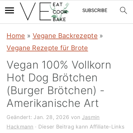
S
S
S
Home
»
Vegane Backrezepte
»
k
k
k
Vegane Rezepte für Brote
i
i
i
Vegan 100% Vollkorn
p
p
p
Hot Dog Brötchen
t
t
t
(Burger Brötchen) -
o
o
o
Amerikanische Art
p
m
p
r
a
r
Geändert:
Jan. 28, 2026
von
Jasmin
i
i
i
Hackmann
· Dieser Beitrag kann Affiliate-Links