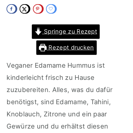
m
n
m
a
c
a
r
o
r
Springe zu Rezept
y
n
y
Rezept drucken
n
t
s
Veganer Edamame Hummus ist
a
e
i
kinderleicht frisch zu Hause
v
n
d
zuzubereiten. Alles, was du dafür
i
t
e
benötigst, sind Edamame, Tahini,
g
b
Knoblauch, Zitrone und ein paar
a
a
Gewürze und du erhältst diesen
t
r