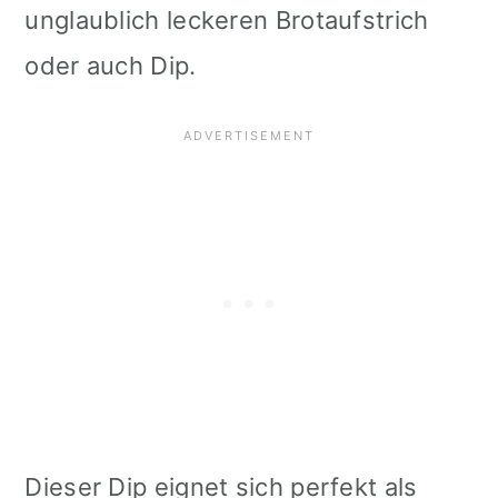
unglaublich leckeren Brotaufstrich
i
oder auch Dip.
o
n
Dieser Dip eignet sich perfekt als