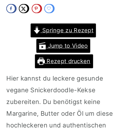
m
n
m
a
c
a
r
o
r
Springe zu Rezept
y
n
y
Jump to Video
n
t
s
Rezept drucken
a
e
i
v
n
d
Hier kannst du leckere gesunde
i
t
e
vegane Snickerdoodle-Kekse
g
b
zubereiten. Du benötigst keine
a
a
Margarine, Butter oder Öl um diese
t
r
hochleckeren und authentischen