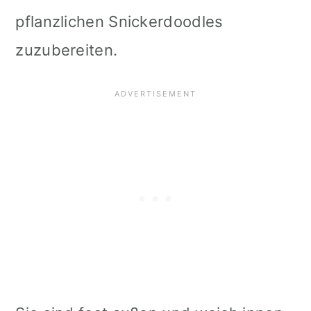
i
pflanzlichen Snickerdoodles
o
zuzubereiten.
n