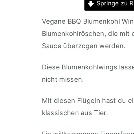
Springe zu R
m
n
m
a
c
a
Vegane BBQ Blumenkohl Win
r
o
r
Blumenkohlröschen, die mit
y
n
y
Sauce überzogen werden.
n
t
s
Diese Blumenkohlwings lass
a
e
i
nicht missen.
v
n
d
i
t
e
Mit diesen Flügeln hast du e
g
b
klassischen aus Tier.
a
a
t
r