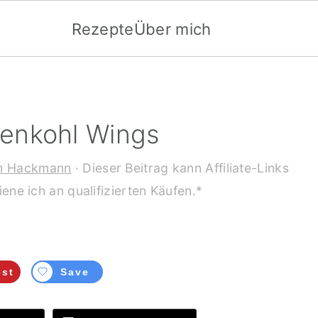
Rezepte
Über mich
enkohl Wings
n Hackmann
· Dieser Beitrag kann Affiliate-Links
ene ich an qualifizierten Käufen.*
est
Save