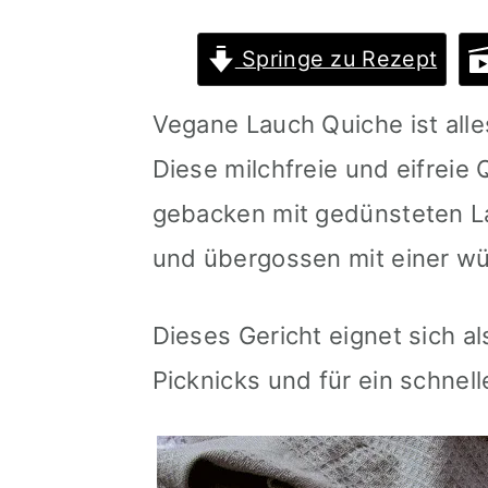
m
n
m
Springe zu Rezept
a
c
a
r
o
r
Vegane Lauch Quiche ist alle
y
n
y
Diese milchfreie und eifreie
n
t
s
gebacken mit gedünsteten 
a
e
i
und übergossen mit einer w
v
n
d
i
t
e
Dieses Gericht eignet sich als
g
b
Picknicks und für ein schne
a
a
t
r