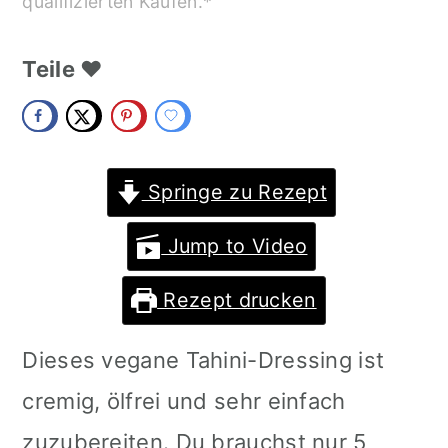
qualifizierten Käufen.*
m
n
m
a
c
a
Teile ❤️
r
o
r
y
n
y
n
t
s
Springe zu Rezept
a
e
i
Jump to Video
v
n
d
Rezept drucken
i
t
e
g
b
Dieses vegane Tahini-Dressing ist
a
a
cremig, ölfrei und sehr einfach
t
r
zuzubereiten. Du brauchst nur 5