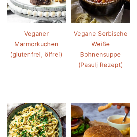
Veganer
Vegane Serbische
Marmorkuchen
Weiße
(glutenfrei, ölfrei)
Bohnensuppe
(Pasulj Rezept)