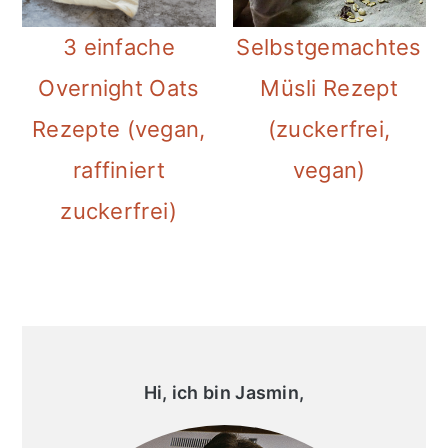
i
Selbstgemachtes
3 einfache
o
Müsli Rezept
Overnight Oats
n
(zuckerfrei,
Rezepte (vegan,
vegan)
raffiniert
zuckerfrei)
Primary
Sidebar
Hi, ich bin Jasmin,