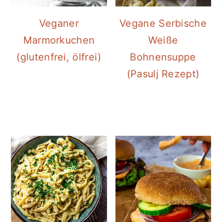
Veganer
Vegane Serbische
Marmorkuchen
Weiße
(glutenfrei, ölfrei)
Bohnensuppe
(Pasulj Rezept)